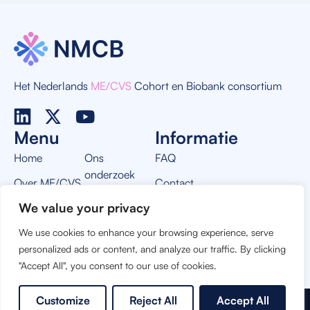
Het Nederlands
ME/CVS
Cohort en Biobank consortium
Menu
Informatie
Home
Ons
FAQ
onderzoek
Over ME/CVS
Contact
Nieuws
We value your privacy
Over NMCB
Privacybeleid
Vacatures
We use cookies to enhance your browsing experience, serve
DIT PROJECT WORDT MOGELIJK GEMAAKT DOOR
personalized ads or content, and analyze our traffic. By clicking
"Accept All", you consent to our use of cookies.
Customize
Reject All
Accept All