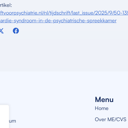
tikel:
iftvoorpsychiatrie.nl/nl/tijdschrift/last_issue/2025/9/50-
ycardie-syndroom-in-de-psychiatrische-spreekkamer
Menu
Home
Over ME/CVS
sortium