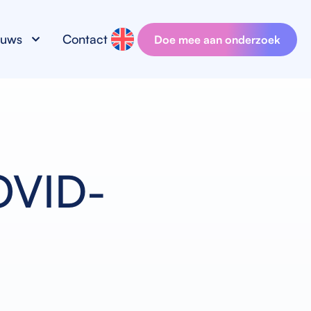
euws
Contact
Doe mee aan onderzoek
OVID-