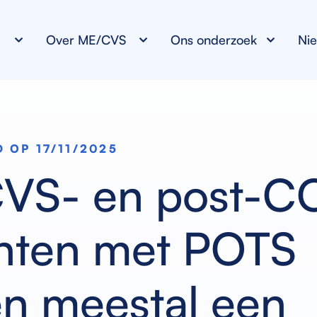
B
Over ME/CVS
Ons onderzoek
Ni
 OP 17/11/2025
VS- en post-C
ënten met POTS
en meestal een