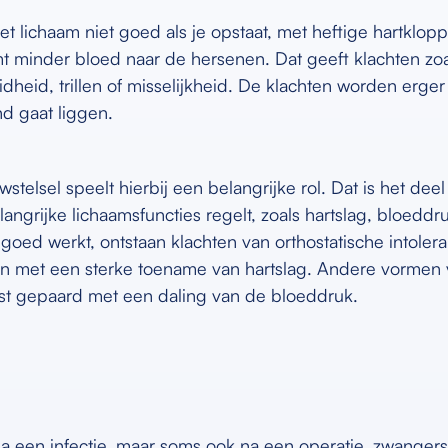
et lichaam niet goed als je opstaat, met heftige hartklop
omt minder bloed naar de hersenen. Dat geeft klachten zoa
dheid, trillen of misselijkheid. De klachten worden erge
nd gaat liggen.
elsel speelt hierbij een belangrijke rol. Dat is het deel
angrijke lichaamsfuncties regelt, zoals hartslag, bloeddru
 goed werkt, ontstaan klachten van orthostatische intoleran
en met een sterke toename van hartslag. Andere vormen v
uist gepaard met een daling van de bloeddruk.
a een infectie, maar soms ook na een operatie, zwanger