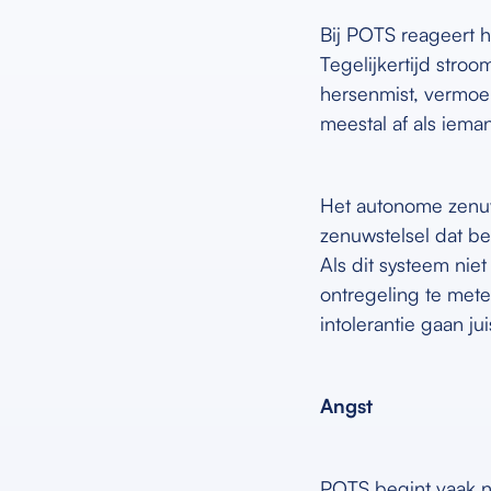
Bij POTS reageert h
Tegelijkertijd stro
hersenmist, vermoei
meestal af als iema
Het autonome zenuwst
zenuwstelsel dat bel
Als dit systeem niet
ontregeling te met
intolerantie gaan j
Angst
POTS begint vaak n