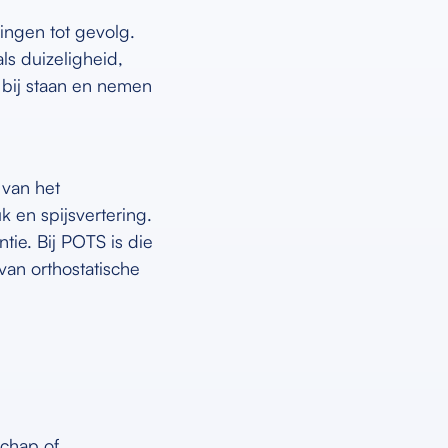
pingen tot gevolg.
ls duizeligheid,
r bij staan en nemen
 van het
k en spijsvertering.
tie. Bij POTS is die
an orthostatische
schap of