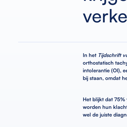
verk
In het
Tijdschrift 
orthostatisch tac
intolerantie (OI)
bij staan, omdat h
Het blijkt dat 75%
worden hun klachte
wel de juiste diagn